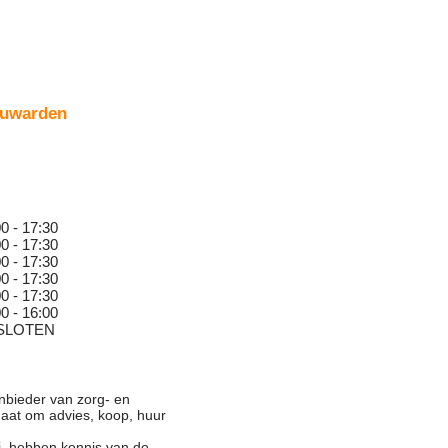
euwarden
0
0 - 17:30
0 - 17:30
0
0 - 17:30
0
0 - 17:30
0
0 - 17:30
0 - 16:00
SLOTEN
anbieder van zorg- en
gaat om advies, koop, huur
:
Zij hebben kennis van de