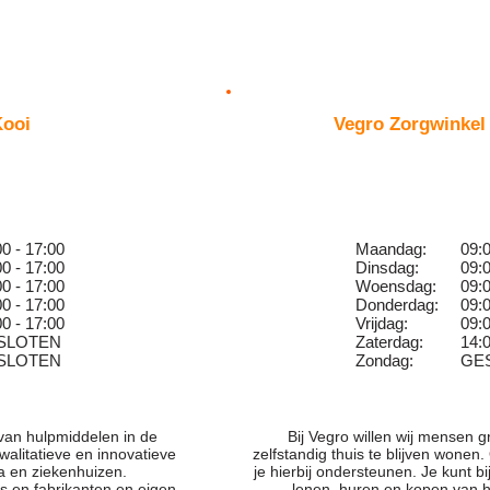
Kooi
Vegro Zorgwinkel
00 - 17:00
Maandag:
09:0
00 - 17:00
Dinsdag:
09:0
00 - 17:00
Woensdag:
09:0
00 - 17:00
Donderdag:
09:0
00 - 17:00
Vrijdag:
09:0
SLOTEN
Zaterdag:
14:0
SLOTEN
Zondag:
GE
 van hulpmiddelen in de
Bij Vegro willen wij mensen 
walitatieve en innovatieve
zelfstandig thuis te blijven wone
a en ziekenhuizen.
je hierbij ondersteunen. Je kunt bi
 en fabrikanten en eigen,
lenen, huren en kopen van 