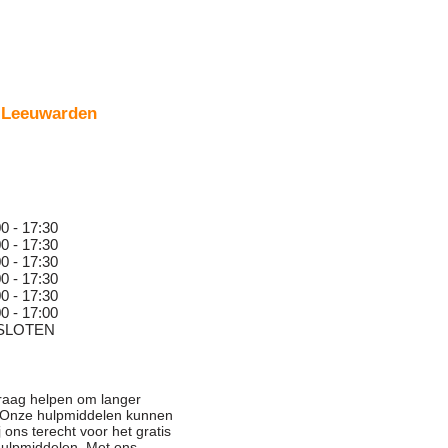
 Leeuwarden
0 - 17:30
0 - 17:30
0 - 17:30
0 - 17:30
0 - 17:30
0 - 17:00
SLOTEN
graag helpen om langer
n. Onze hulpmiddelen kunnen
j ons terecht voor het gratis
hulpmiddelen. Met ons