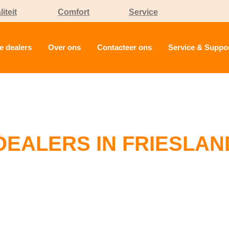
iteit
Comfort
Service
e dealers
Over ons
Contacteer ons
Service & Suppo
DEALERS IN FRIESLAN