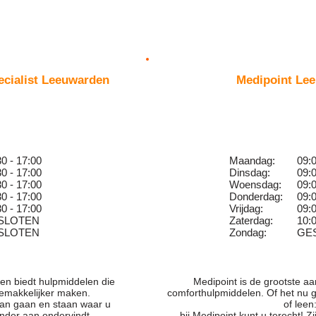
cialist Leeuwarden
Medipoint Le
30 - 17:00
Maandag:
09:
30 - 17:00
Dinsdag:
09:0
30 - 17:00
Woensdag:
09:
30 - 17:00
Donderdag:
09:
30 - 17:00
Vrijdag:
09:
SLOTEN
Zaterdag:
10:0
SLOTEN
Zondag:
GE
n biedt hulpmiddelen die
Medipoint is de grootste a
gemakkelijker maken.
comforthulpmiddelen. Of het nu 
 kan gaan en staan waar u
of leen
inder aan ondervindt.
bij Medipoint kunt u terecht! 