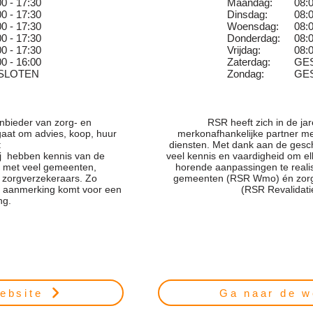
0
0 - 17:30
Maandag:
08:0
00 - 17:30
Dinsdag:
08:0
0
0 - 17:30
Woensdag:
08:0
0
0 - 17:30
Donderdag:
08:0
0
0 - 17:30
Vrijdag:
08:0
00 - 16:00
Zaterdag:
GE
SLOTEN
Zondag:
GE
anbieder van zorg- en
RSR heeft zich in de jar
gaat om advies, koop, huur
merkonafhankelijke partner m
:
diensten. Met dank aan de gesc
Zij hebben kennis van de
veel kennis en vaardigheid om el
 met veel gemeenten,
horende aanpassingen te reali
e zorgverzekeraars. Zo
gemeenten (RSR Wmo) én zorgi
 in aanmerking komt voor een
(RSR Revalidati
ng.
ebsite
Ga naar de w