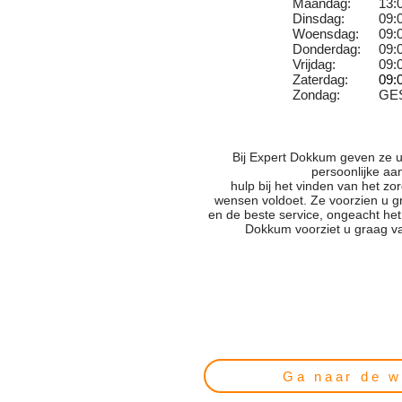
Maandag:
13:
Dinsdag:
09:
Woensdag:
09:
Donderdag:
09:
Vrijdag:
09:
Zaterdag:
09:
Zondag:
GE
Bij Expert Dokkum geven ze u
persoonlijke aa
hulp bij het vinden van het z
wensen voldoet. Ze voorzien u g
en de beste service, ongeacht het
Dokkum voorziet u graag va
Ga naar de w