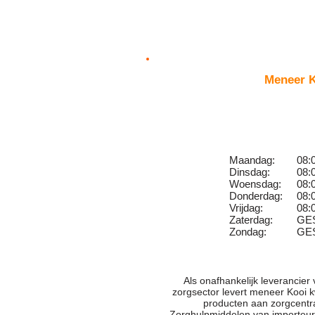
Meneer 
Maandag:
08:
Dinsdag:
08:
Woensdag:
08:
Donderdag:
08:
Vrijdag:
08:
Zaterdag:
GE
Zondag:
GE
Als onafhankelijk leverancier
zorgsector levert meneer Kooi k
producten aan zorgcentr
Zorghulpmiddelen van importeurs