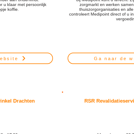
 u klaar met persoonlijk
zorgmarkt en werken samen
pje koffie.
thuiszorgorganisaties en all
controleert Medipoint direct of u 
vergoedi
ebsite
Ga naar de w
winkel Drachten
RSR Revalidatieserv