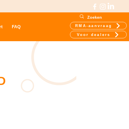
RMA-aanvraag
rt
FAQ
Voor dealers
D