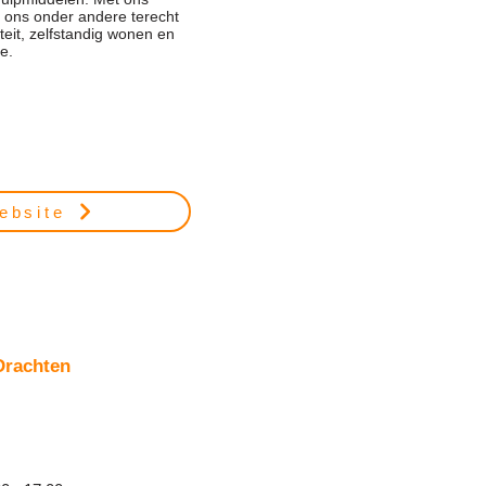
j ons onder andere terecht
teit, zelfstandig wonen en
ie.
ebsite
Drachten