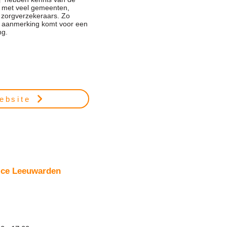
 met veel gemeenten,
e zorgverzekeraars. Zo
in aanmerking komt voor een
ng.
ebsite
ice Leeuwarden