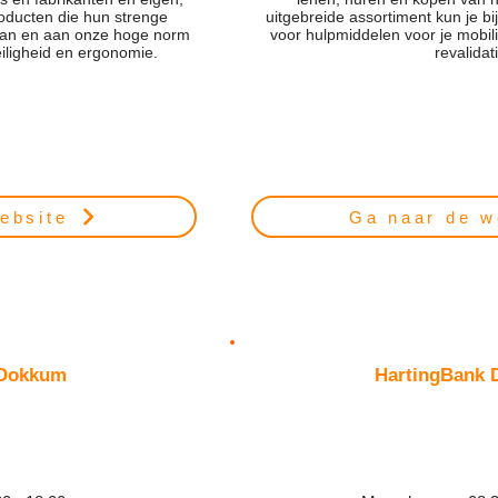
oducten die hun strenge
uitgebreide assortiment kun je bi
taan en aan onze hoge norm
voor hulpmiddelen voor je mobili
iligheid en ergonomie.
revalidat
ebsite
Ga naar de w
 Dokkum
HartingBank 