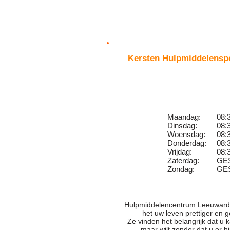
Kersten Hulpmiddelenspe
Maandag:
08:
Dinsdag:
08:
Woensdag:
08:
Donderdag:
08:
Vrijdag:
08:
Zaterdag:
GE
Zondag:
GE
Hulpmiddelencentrum Leeuwarde
het uw leven prettiger en 
Ze vinden het belangrijk dat u
maar wilt zonder dat u er h