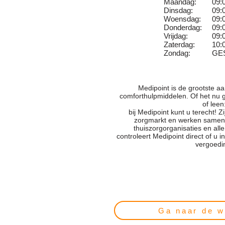
Maandag:
09:
Dinsdag:
09:
Woensdag:
09:
Donderdag:
09:
Vrijdag:
09:
Zaterdag:
10:
Zondag:
GE
Medipoint is de grootste a
comforthulpmiddelen. Of het nu 
of leen
bij Medipoint kunt u terecht! 
zorgmarkt en werken samen
thuiszorgorganisaties en all
controleert Medipoint direct of u
vergoedi
Ga naar de w