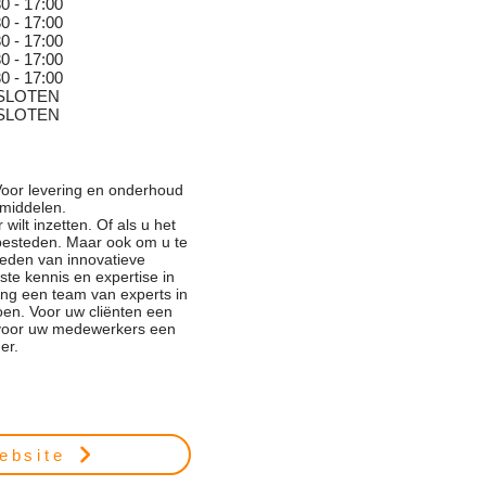
0 - 17:00
0 - 17:00
0 - 17:00
0 - 17:00
0 - 17:00
SLOTEN
SLOTEN
 Voor levering en onderhoud
middelen.
wilt inzetten. Of als u het
tbesteden. Maar ook om u te
heden van innovatieve
ste kennis en expertise in
ing een team van experts in
n. Voor uw cliënten een
n voor uw medewerkers een
er.
ebsite