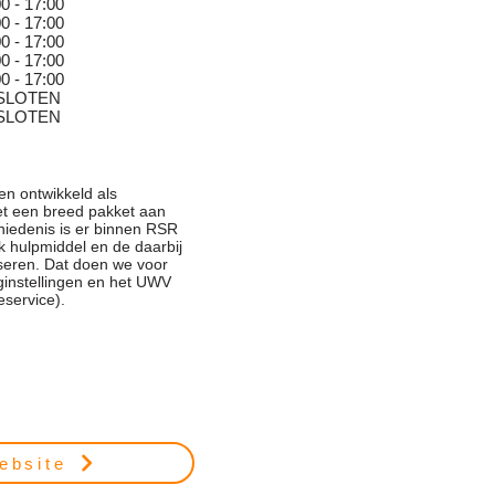
0 - 17:00
0 - 17:00
0 - 17:00
0 - 17:00
0 - 17:00
SLOTEN
SLOTEN
en ontwikkeld als
et een breed pakket aan
hiedenis is er binnen RSR
k hulpmiddel en de daarbij
seren. Dat doen we voor
nstellingen en het UWV
eservice).
ebsite