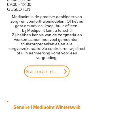
09:00 - 13:0
0
GESLOTEN
Medipoint is de grootste aanbieder van
zorg- en comforthulpmiddelen. Of het nu
gaat om advies, koop, huur of leen:
bij Medipoint kunt u terecht!
Zij hebben kennis van de zorgmarkt en
werken samen met veel gemeenten,
thuiszorgorganisaties en alle
zorgverzekeraars. Zo controleren wij direct
of u in aanmerking komt voor een
vergoeding.
Ga naar de website
Sensire I Medipoint Winterswijk
Maandag:
Dinsdag:
Woensdag: