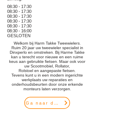
08:30 - 17:30
08
:3
0 - 17:30
08
:3
0 - 17:30
08
:3
0 - 17:30
08
:3
0 - 17:30
08
:3
0 - 16:00
GESLOTEN
Welkom bij Harm Takke Tweewielers.
Ruim 20 jaar uw tweewieler specialist in
Dinxperlo en omstreken. Bij Harme Takke
kan u terecht voor nieuwe en een ruime
keus aan gebruikte fietsen. Maar ook voor
uw Scootmobiel, Rollator,
Rolstoel en aangepaste fietsen.
Tevens kunt u in een modern ingerichte
werkplaats uw reparaties en
onderhoudsbeurten door onze erkende
monteurs laten verzorgen.
Ga naar de website