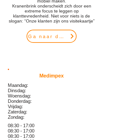
mobiel maken.
Kranenbrink onderscheidt zich door een
extreme focus te leggen op
klanttevredenheid. Niet voor niets is de
slogan: “Onze klanten zijn ons visitekaartje”
Ga naar de website
Medimpex
Maandag:
Dinsdag:
Woensdag:
Donderdag:
Vrijdag:
Zaterdag:
Zondag:
08:30 - 17:00
08:30 - 17:00
08:30 - 17:00