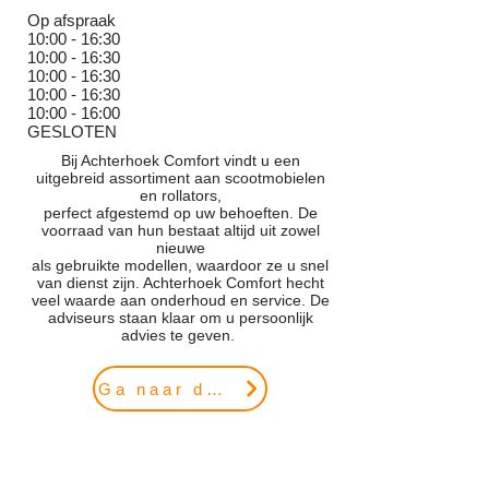
Op afspraak
10:00 - 16:30
10:00 - 16
:30
10:00 - 16
:30
10:00 - 16
:3
0
10:00 - 16
:0
0
GESLOTEN
Bij Achterhoek Comfort vindt u een
uitgebreid assortiment aan scootmobielen
en rollators,
perfect afgestemd op uw behoeften. De
voorraad van hun bestaat altijd uit zowel
nieuwe
als gebruikte modellen, waardoor ze u snel
van dienst zijn. Achterhoek Comfort hecht
veel waarde aan onderhoud en service. De
adviseurs staan klaar om u persoonlijk
advies te geven.
Ga naar de website