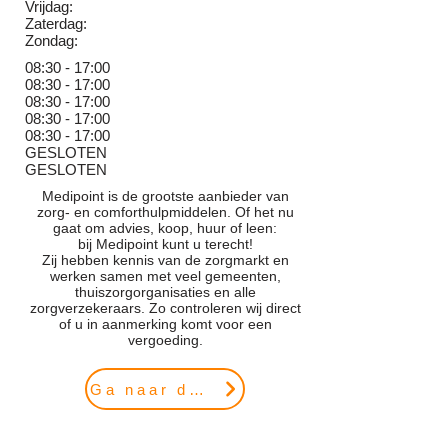
Vrijdag:
Zaterdag:
Zondag:
08:30 - 17:00
08:30 - 17:00
08:3
0 - 17:00
08:3
0 - 17:00
08:3
0 - 17:00
GESLOTEN
GESLOTEN
Medipoint is de grootste aanbieder van
zorg- en comforthulpmiddelen. Of het nu
gaat om advies, koop, huur of leen:
bij Medipoint kunt u terecht!
Zij hebben kennis van de zorgmarkt en
werken samen met veel gemeenten,
thuiszorgorganisaties en alle
zorgverzekeraars. Zo controleren wij direct
of u in aanmerking komt voor een
vergoeding.
Ga naar de website