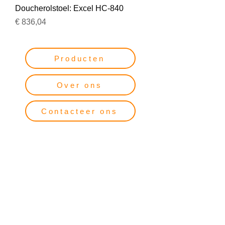
Doucherolstoel: Excel HC-840
Prijs
€ 836,04
Producten
Over ons
Contacteer ons
Industrieterrein Reinierpolder II
Koperslagerij 3
4651 SK, Steenbergen
Noord-Brabant, Nederland
+31 (0) 167 57 30 20