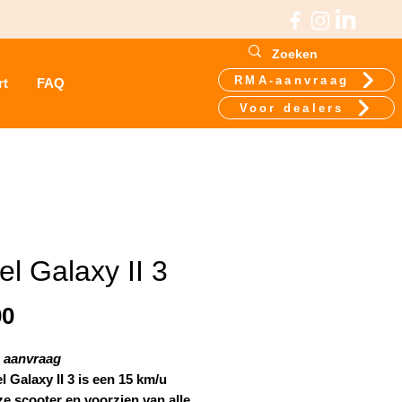
RMA-aanvraag
rt
FAQ
Voor dealers
el Galaxy II 3
Prijs
00
p aanvraag
l Galaxy II 3 is een 15 km/u
ze scooter en voorzien van alle