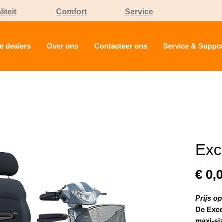
iteit
Comfort
Service
e dealers
Over ons
Contacteer ons
Service & Suppo
Exc
€ 0,
Prijs o
De Exce
maxi-si