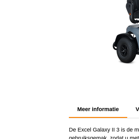
Meer informatie
V
De Excel Galaxy II 3 is de m
gebruiksgemak, zodat u met