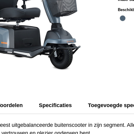
kwalitei
Beschikb
en het 
deze sc
voor he
oordelen
Specificaties
Toegevoegde spec
eest uitgebalanceerde buitenscooter in zijn segment. All
 vertrouwen en plezier onderweg bent.