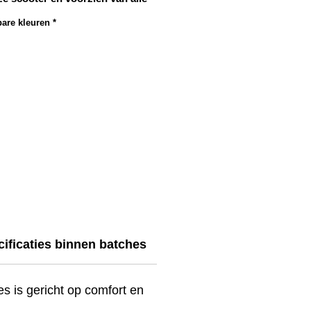
ten. De relatief grote actieradius
are kleuren
*
energiezuinig gebruik maken
ooter tot uw uitstekende partner
t maken van fijne ritten!
ificaties binnen batches
Accessoires en optie
es is gericht op comfort en