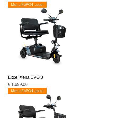
Met LiFePO4-accu!
Excel Xena EVO 3
Prijs
€ 1.699,00
Met LiFePO4-accu!