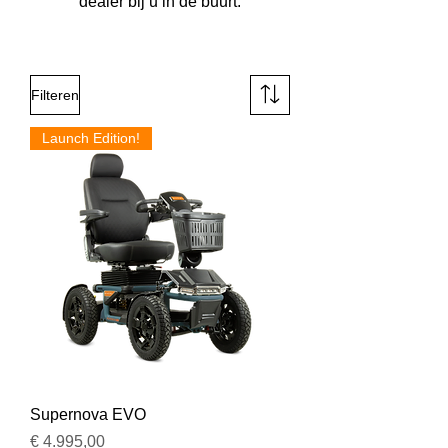
dealer bij u in de buurt.
Filteren
Launch Edition!
Supernova EVO
Prijs
€ 4.995,00